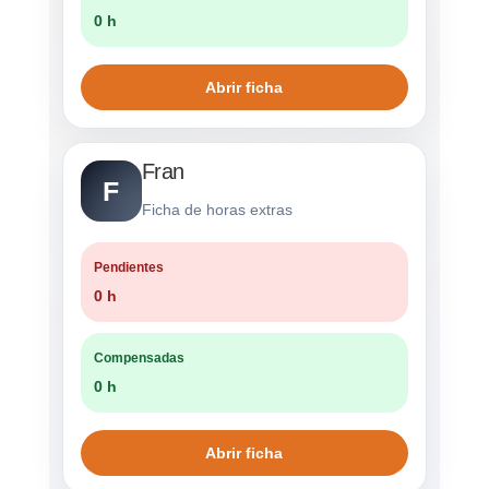
0 h
Abrir ficha
Fran
F
Ficha de horas extras
Pendientes
0 h
Compensadas
0 h
Abrir ficha