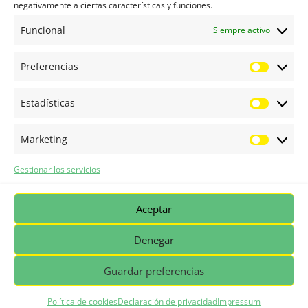
negativamente a ciertas características y funciones.
Aspecto legales
Funcional
Siempre activo
Aviso Legal
Preferencias
Política de privacidad
Preferen
Política de cookies
Estadísticas
Estadíst
Condiones de compra
Marketing
Marketi
Condiciones de reserva Quads
Gestionar los servicios
Darme de baja
Aceptar
Denegar
Guardar preferencias
© Caminito Travel - Grupo Aloratur 2024
Política de cookies
Declaración de privacidad
Impressum