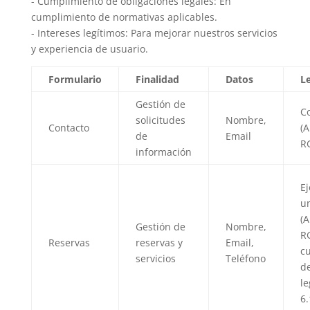
- Cumplimiento de obligaciones legales: En
cumplimiento de normativas aplicables.
- Intereses legítimos: Para mejorar nuestros servicios
y experiencia de usuario.
Formulario
Finalidad
Datos
L
Gestión de
C
solicitudes
Nombre,
Contacto
(A
de
Email
R
información
Ej
un
(A
Gestión de
Nombre,
R
Reservas
reservas y
Email,
c
servicios
Teléfono
de
le
6.