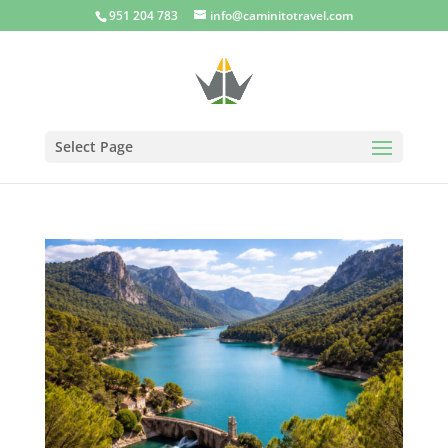
951 204 783
info@caminitotravel.com
Select Page