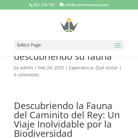
951 204 783
info@caminitotravel.com
Caminito del Rey:
Select Page
descubriendo su fauna
by
admin
|
Feb 24, 2025
|
Experiencia
,
Qué visitar
|
0 comments
Descubriendo la Fauna
del Caminito del Rey: Un
Viaje Inolvidable por la
Biodiversidad